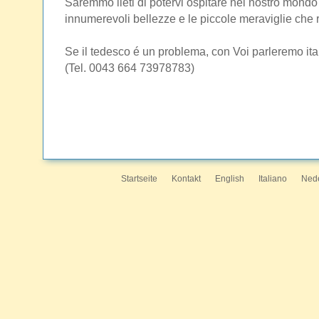
Saremmo lieti di potervi ospitare nel nostro mondo 
innumerevoli bellezze e le piccole meraviglie che r
Se il tedesco é un problema, con Voi parleremo ita
(Tel. 0043 664 73978783)
Startseite
Kontakt
English
Italiano
Ned