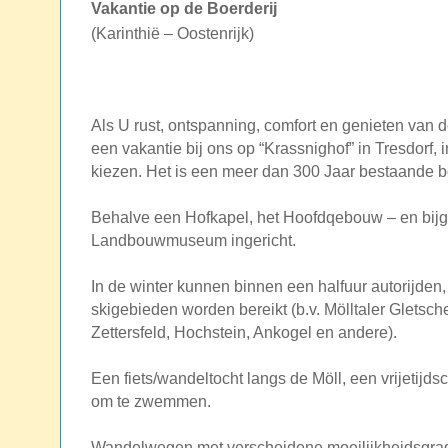
Vakantie op de Boerderij
(Karinthië – Oostenrijk)
Als U rust, ontspanning, comfort en genieten van 
een vakantie bij ons op “Krassnighof” in Tresdorf, i
kiezen. Het is een meer dan 300 Jaar bestaande bo
Behalve een Hofkapel, het Hoofdqebouw – en bij
Landbouwmuseum ingericht.
In de winter kunnen binnen een halfuur autorijden, 
skigebieden worden bereikt (b.v. Mölltaler Gletsche
Zettersfeld, Hochstein, Ankogel en andere).
Een fiets/wandeltocht langs de Möll, een vrijetij
om te zwemmen.
Wandelwegen met verscheidene moeilijkheidsgrad