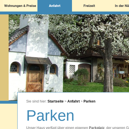
Sie sind hier:
Startseite
>
Anfahrt
>
Parken
Parken
Unser Haus verfügt über einen eigenen
Parkplatz
, der unseren G